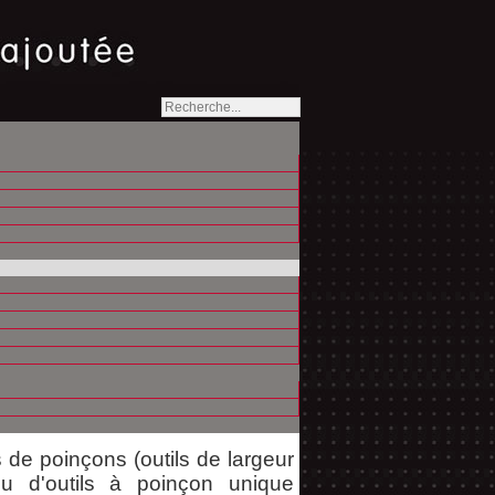
t la capacité de vous proposer
de poinçons (outils de largeur
ou d'outils à poinçon unique