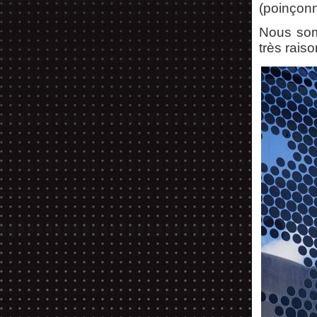
(poinçon
Nous som
très rais