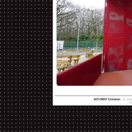
ACI
A
NOV Création
- 3, che
C