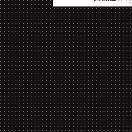
ACI
A
NOV Création
- 3, che
C