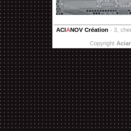
ACI
A
NOV Création
- 3, che
Copyright
Acia