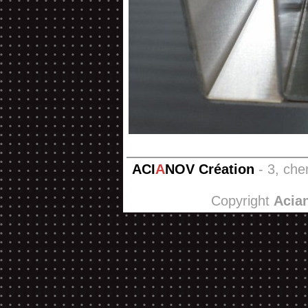
ACI
A
NOV Création
- 3, che
Copyright
Acia